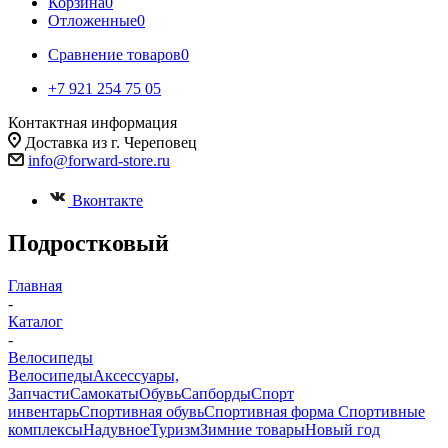
Корзина
0
Отложенные
0
Сравнение товаров
0
+7 921 254 75 05
Контактная информация
Доставка из г. Череповец
info@forward-store.ru
Вконтакте
Подростковый
Главная
-
Каталог
-
Велосипеды
Велосипеды
Аксессуары,
Запчасти
Самокаты
Обувь
Сапборды
Спорт
инвентарь
Спортивная обувь
Спортивная форма
Спортивные
комплексы
Надувное
Туризм
Зимние товары
Новый год
-