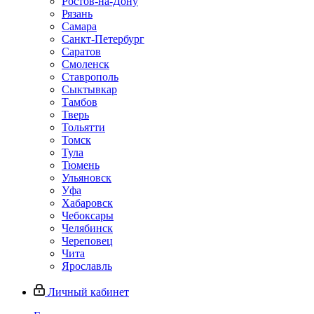
Ростов-на-Дону
Рязань
Самара
Санкт-Петербург
Саратов
Смоленск
Ставрополь
Сыктывкар
Тамбов
Тверь
Тольятти
Томск
Тула
Тюмень
Ульяновск
Уфа
Хабаровск
Чебоксары
Челябинск
Череповец
Чита
Ярославль
Личный кабинет