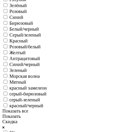
Зелёный
Розовый
Синий
Бирюзовый
Белый/черный
Серый/зеленый
Красный
Розовый/белый
Желтый
Антрацитовый
Синий/черный
Зеленый
Морская волна
Мятный
красный хамелеон
серый-бирюзовый
серый-зеленый
красный/черный
Показать все
Показать
Скидка