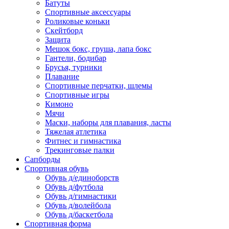
Батуты
Спортивные аксессуары
Роликовые коньки
Скейтборд
Защита
Мешок бокс, груша, лапа бокс
Гантели, бодибар
Брусья, турники
Плавание
Спортивные перчатки, шлемы
Спортивные игры
Кимоно
Мячи
Маски, наборы для плавания, ласты
Тяжелая атлетика
Фитнес и гимнастика
Трекинговые палки
Сапборды
Спортивная обувь
Обувь д/единоборств
Обувь д/футбола
Обувь д/гимнастики
Обувь д/волейбола
Обувь д/баскетбола
Спортивная форма